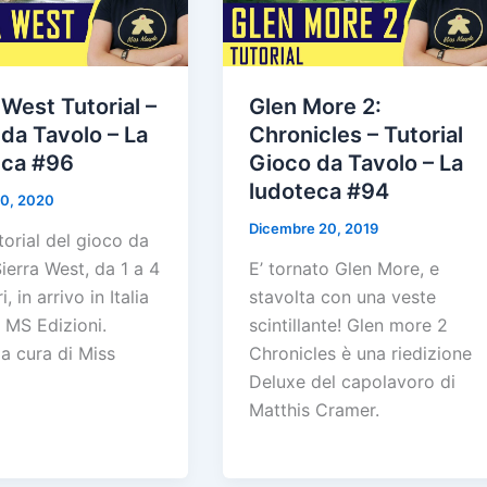
 West Tutorial –
Glen More 2:
da Tavolo – La
Chronicles – Tutorial
eca #96
Gioco da Tavolo – La
ludoteca #94
10, 2020
Dicembre 20, 2019
orial del gioco da
ierra West, da 1 a 4
E’ tornato Glen More, e
, in arrivo in Italia
stavolta con una veste
 MS Edizioni.
scintillante! Glen more 2
 a cura di Miss
Chronicles è una riedizione
Deluxe del capolavoro di
Matthis Cramer.