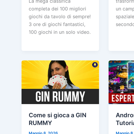
La mega classifica
trasform
completa dei 100 migliori
un camp
giochi da tavolo di sempre!
spazial
3 ore di giochi fantastici,
secondo
100 giochi in un solo video.
Come si gioca a GIN
Andro
RUMMY
Tutori
Maggio 8, 2026
Maggio 8