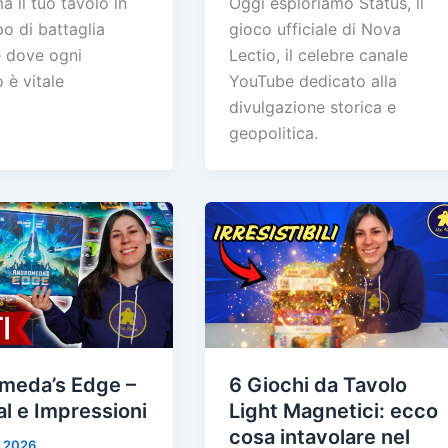
a il tuo tavolo in
Oggi esploriamo Status, il
o di battaglia
gioco ufficiale di Nova
e dove ogni
Lectio, il celebre canale
 è vitale
YouTube dedicato alla
divulgazione storica e
geopolitica.
meda’s Edge –
6 Giochi da Tavolo
al e Impressioni
Light Magnetici: ecco
cosa intavolare nel
, 2026