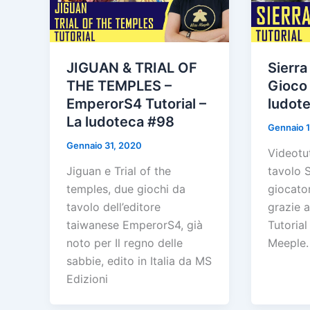
JIGUAN & TRIAL OF
Sierra
THE TEMPLES –
Gioco 
EmperorS4 Tutorial –
ludot
La ludoteca #98
Gennaio 
Gennaio 31, 2020
Videotut
Jiguan e Trial of the
tavolo S
temples, due giochi da
giocatori
tavolo dell’editore
grazie a
taiwanese EmperorS4, già
Tutorial
noto per Il regno delle
Meeple.
sabbie, edito in Italia da MS
Edizioni