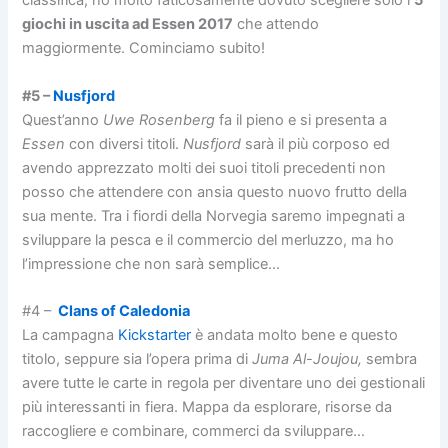
classifica, ho molto faticosamente dovuto scegliere solo i
5
giochi in uscita ad Essen 2017
che attendo
maggiormente. Cominciamo subito!
#5 –
Nusfjord
Quest’anno
Uwe Rosenberg
fa il pieno e si presenta a
Essen
con diversi titoli.
Nusfjord
sarà il più corposo ed
avendo apprezzato molti dei suoi titoli precedenti non
posso che attendere con ansia questo nuovo frutto della
sua mente. Tra i fiordi della Norvegia saremo impegnati a
sviluppare la pesca e il commercio del merluzzo, ma ho
l’impressione che non sarà semplice…
#4 –
Clans of Caledonia
La campagna
Kickstarter
è andata molto bene e questo
titolo, seppure sia l’opera prima di
Juma Al-Joujou,
sembra
avere tutte le carte in regola per diventare uno dei gestionali
più interessanti in fiera. Mappa da esplorare, risorse da
raccogliere e combinare, commerci da sviluppare…