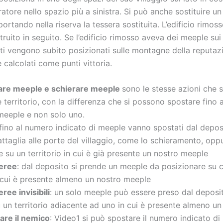
atore nello spazio più a sinistra. Si può anche sostituire un 
iportando nella riserva la tessera sostituita. L’edificio rimos
truito in seguito. Se l’edificio rimosso aveva dei meeple sui
sti vengono subito posizionati sulle montagne della reputaz
e calcolati come punti vittoria.
re meeple e schierare meeple
sono le stesse azioni che 
e territorio, con la differenza che si possono spostare fino
 meeple e non solo uno.
fino al numero indicato di meeple vanno spostati dal depos
ttaglia alle porte del villaggio, come lo schieramento, opp
 su un territorio in cui è già presente un nostro meeple
eree
: dal deposito si prende un meeple da posizionare su 
n cui è presente almeno un nostro meeple
ree invisibili
: un solo meeple può essere preso dal deposit
u un territorio adiacente ad uno in cui è presente almeno u
are il nemico
: Video1 si può spostare il numero indicato d