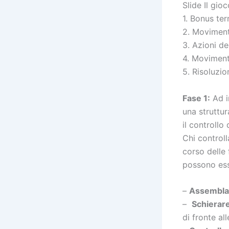
Slide Il gioc
1. Bonus terr
2. Moviment
3. Azioni deg
4. Movimen
5. Risoluzio
Fase 1:
Ad in
una struttur
il controllo
Chi controll
corso delle 
possono esse
–
Assembla
–
Schierar
di fronte al