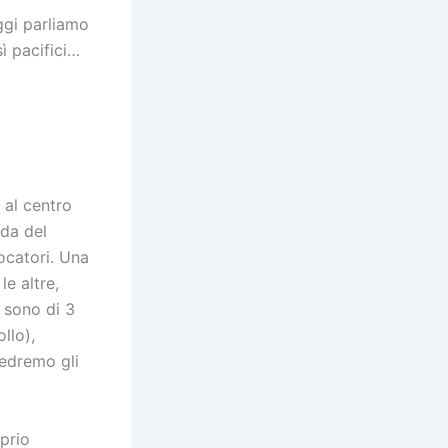
oggi parliamo
ì pacifici…
, al centro
nda del
ocatori. Una
le altre,
o sono di 3
llo),
vedremo gli
oprio