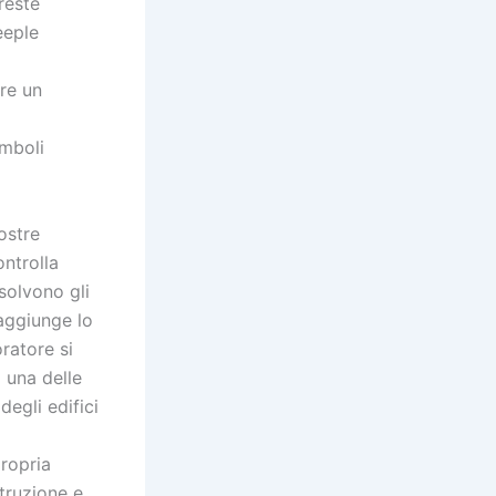
reste
eeple
are un
imboli
nostre
ontrolla
solvono gli
raggiunge lo
oratore si
 una delle
degli edifici
propria
struzione e