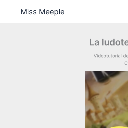
Vai
Miss Meeple
al
contenuto
La ludot
Videotutorial d
C