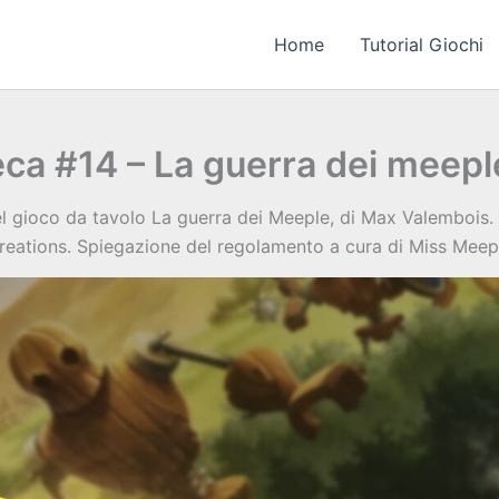
Home
Tutorial Giochi
eca #14 – La guerra dei meeple
el gioco da tavolo La guerra dei Meeple, di Max Valembois.
reations. Spiegazione del regolamento a cura di Miss Meep