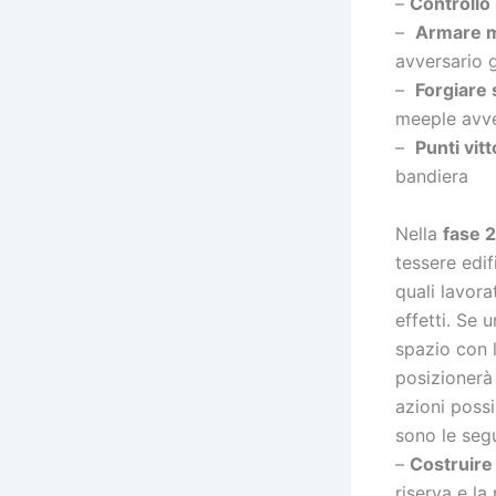
–
Controllo
–
Armare 
avversario g
–
Forgiare 
meeple avve
–
Punti vitt
bandiera
Nella
fase 
tessere edif
quali lavora
effetti. Se 
spazio con la
posizionerà 
azioni possi
sono le segu
–
Costruire 
riserva e la