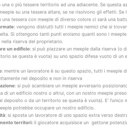
 una o più tessere territorio ad una adiacente. Se questa a
meeple su una tessera altare, se ne risolvono gli effetti. Se l
 una tessera con meeple di diverso colore ci sarà una batta
armate
: vengono distrutti tutti i meeple nemici che si trova
elta. Si ottengono tanti punti eroismo quanti sono i meeple d
nella riserva del proprietario.
e un edificio
: si può piazzare un meeple dalla riserva (o 
itorio se questa è vuota) su uno spazio difesa vuoto di un e
o
: mentre un lavoratore è su questo spazio, tutti i meeple di
ettamente nel deposito e non in riserva
azione
: si può scambiare un meeple avversario posizionat
a di un edificio nostro o altrui, con un nostro meeple preso
al deposito o da un territorio se questa è vuota). E’ l’unico
eeple potrebbe occupare un nostro edificio.
ità
: si sposta un lavoratore di uno spazio extra verso destr
amento
territori:
il giocatore acquisisce un gettone potenz