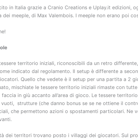
to in Italia grazie a Cranio Creations e Uplay.it edizioni, 
a dei meeple, di Max Valembois. I meeple non erano poi cos
ne!
ole
essere territorio iniziali, riconoscibili da un retro differente
come indicato dal regolamento. Il setup è differente a seco
ocatori. Quello che vedete è il setup per una partita a 2 gi
ato, mischiate le tessere territorio iniziali rimaste con tutte 
 faccia in giù accanto all’area di gioco. Le tessere territori
ori vuoti, strutture (che danno bonus se se ne ottiene il contro
ciali, che permettono azioni o spostamenti particolari. Ne 
vanti.
tà dei territori trovano posto i villaggi dei giocatori. Sul pr