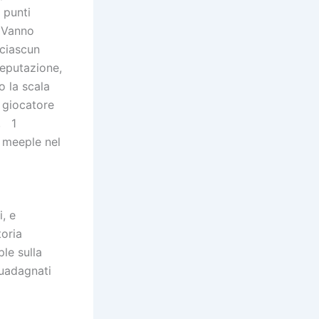
 punti
. Vanno
 ciascun
reputazione,
o la scala
l giocatore
, 1
2 meeple nel
, e
toria
le sulla
guadagnati