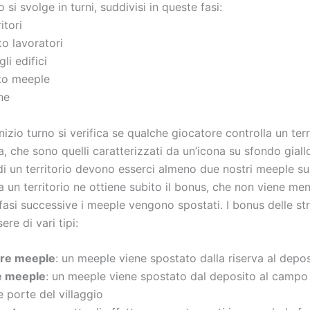
o si svolge in turni, suddivisi in queste fasi:
itori
o lavoratori
li edifici
to meeple
ne
izio turno si verifica se qualche giocatore controlla un terr
a, che sono quelli caratterizzati da un’icona su sfondo giall
 di un territorio devono esserci almeno due nostri meeple sul
a un territorio ne ottiene subito il bonus, che non viene me
fasi successive i meeple vengono spostati. I bonus delle st
re di vari tipi:
re meeple
: un meeple viene spostato dalla riserva al depo
e meeple
: un meeple viene spostato dal deposito al campo 
le porte del villaggio