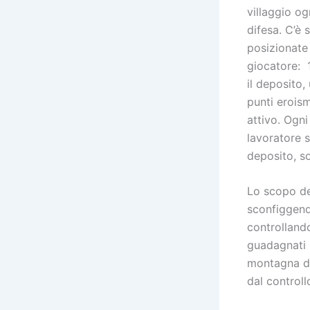
villaggio og
difesa. C’è 
posizionate 
giocatore: 1
il deposito,
punti eroism
attivo. Ogn
lavoratore s
deposito, so
Lo scopo del
sconfiggendo
controllando
guadagnati i
montagna de
dal controll