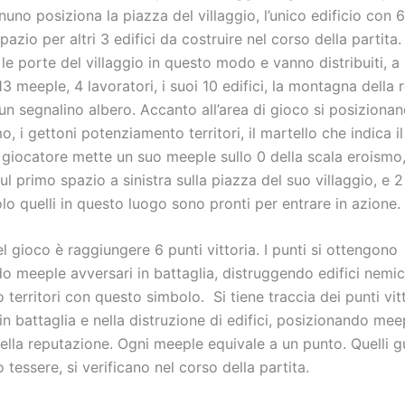
nuno posiziona la piazza del villaggio, l’unico edificio con 6
spazio per altri 3 edifici da costruire nel corso della partita
le porte del villaggio in questo modo e vanno distribuiti, a
3 meeple, 4 lavoratori, i suoi 10 edifici, la montagna della 
 un segnalino albero. Accanto all’area di gioco si posizionan
o, i gettoni potenziamento territori, il martello che indica i
i giocatore mette un suo meeple sullo 0 della scala eroismo
ul primo spazio a sinistra sulla piazza del suo villaggio, e 
lo quelli in questo luogo sono pronti per entrare in azione.
 gioco è raggiungere 6 punti vittoria. I punti si ottengono
 meeple avversari in battaglia, distruggendo edifici nemici
 territori con questo simbolo. Si tiene traccia dei punti vit
n battaglia e nella distruzione di edifici, posizionando meep
lla reputazione. Ogni meeple equivale a un punto. Quelli 
o tessere, si verificano nel corso della partita.