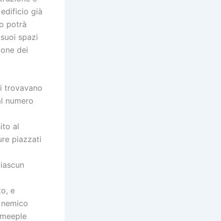
edificio già
so potrà
 suoi spazi
ione dei
si trovavano
 al numero
ito al
ure piazzati
ciascun
o, e
n nemico
i meeple