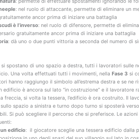
 natura
: permette di effettuare spostamenti ignorando le fo
meeple
: nel ruolo di attaccante, permette di eliminare un m
ratuitamente ancor prima di iniziare una battaglia
scudi è l’inverso
: nel ruolo di difensore, permette di elimin
rsario gratuitamente ancor prima di iniziare una battaglia
oria
: dà uno o due punti vittoria a seconda del numero di s
2
si spostano di uno spazio a destra, tutti i lavoratori sulle 
icio. Una volta effettuati tutti i movimenti, nella
Fase 3
si c
tori hanno raggiungo il simbolo all’estrema destra e se ne ri
un edificio è ancora sul lato “in costruzione” e il lavoratore 
 freccia, si volta la tessera, l’edificio è ora costruito. Il lav
sullo spazio a sinistra e turno dopo turno si sposterà verso
bili. Si può scegliere il percorso che si preferisce. Le azioni 
enti:
un edificio
: il giocatore sceglie una tessera edificio dalla 
 posiziona in uno degli spazi del suo villaggio sul lato in co