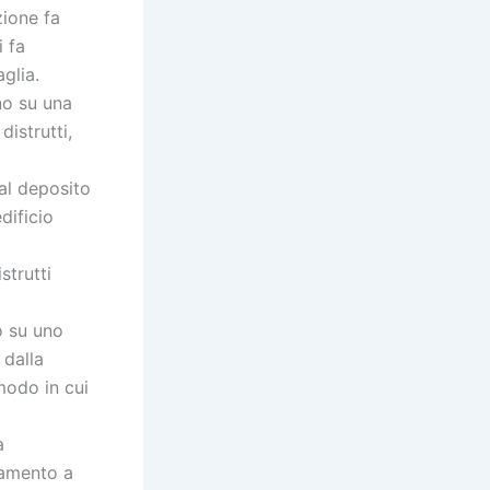
zione fa
i fa
glia.
no su una
istrutti,
dal deposito
dificio
strutti
o su uno
 dalla
 modo in cui
a
iamento a