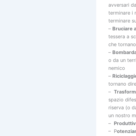
avversari da
terminare i 
terminare su
–
Bruciare 
tessera a sc
che tornano 
–
Bombardar
o da un terr
nemico
–
Riciclaggi
tornano dir
–
Trasform
spazio difes
riserva (o d
un nostro m
–
Produttiv
– P
otenzi