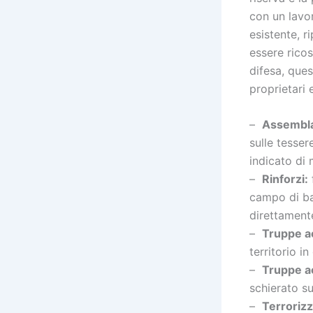
con un lavor
esistente, r
essere ricos
difesa, que
proprietari 
–
Assembla
sulle tesser
indicato di
–
Rinforzi:
campo di ba
direttamente
–
Truppe a
territorio i
–
Truppe ae
schierato s
–
Terrorizz