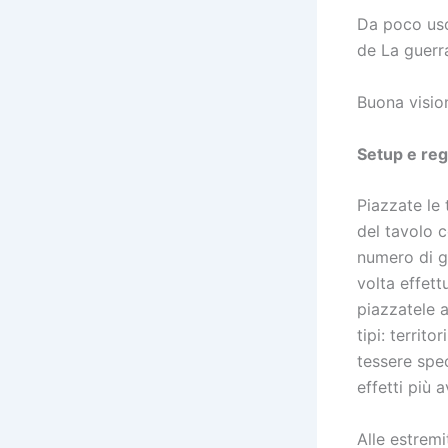
Da poco usci
de La guerr
Buona visio
Setup e reg
Piazzate le t
del tavolo 
numero di gi
volta effettu
piazzatele a
tipi: territ
tessere spe
effetti più a
Alle estremi