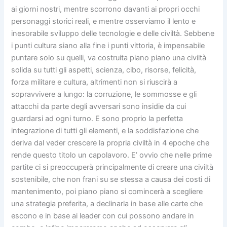
ai giorni nostri, mentre scorrono davanti ai propri occhi
personaggi storici reali, e mentre osserviamo il lento e
inesorabile sviluppo delle tecnologie e delle civiltà. Sebbene
i punti cultura siano alla fine i punti vittoria, è impensabile
puntare solo su quelli, va costruita piano piano una civiltà
solida su tutti gli aspetti, scienza, cibo, risorse, felicità,
forza militare e cultura, altrimenti non si riuscirà a
sopravvivere a lungo: la corruzione, le sommosse e gli
attacchi da parte degli avversari sono insidie da cui
guardarsi ad ogni turno. E sono proprio la perfetta
integrazione di tutti gli elementi, e la soddisfazione che
deriva dal veder crescere la propria civiltà in 4 epoche che
rende questo titolo un capolavoro. E’ ovvio che nelle prime
partite ci si preoccuperà principalmente di creare una civiltà
sostenibile, che non frani su se stessa a causa dei costi di
mantenimento, poi piano piano si comincerà a scegliere
una strategia preferita, a declinarla in base alle carte che
escono e in base ai leader con cui possono andare in