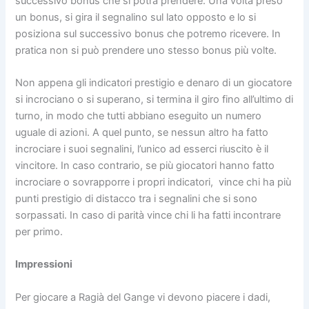
successivo bonus che si potrà prendere. Una volta preso
un bonus, si gira il segnalino sul lato opposto e lo si
posiziona sul successivo bonus che potremo ricevere. In
pratica non si può prendere uno stesso bonus più volte.
Non appena gli indicatori prestigio e denaro di un giocatore
si incrociano o si superano, si termina il giro fino all’ultimo di
turno, in modo che tutti abbiano eseguito un numero
uguale di azioni. A quel punto, se nessun altro ha fatto
incrociare i suoi segnalini, l’unico ad esserci riuscito è il
vincitore. In caso contrario, se più giocatori hanno fatto
incrociare o sovrapporre i propri indicatori,
vince chi ha più
punti prestigio di distacco tra i segnalini che si sono
sorpassati. In caso di parità vince chi li ha fatti incontrare
per primo.
Impressioni
Per giocare a Ragià del Gange vi devono piacere i dadi,