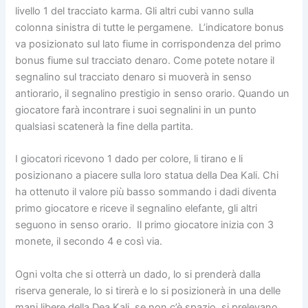
livello 1 del tracciato karma. Gli altri cubi vanno sulla
colonna sinistra di tutte le pergamene.
L’indicatore bonus
va posizionato sul lato fiume in corrispondenza del primo
bonus fiume sul tracciato denaro
. Come potete notare il
segnalino sul tracciato denaro si muoverà in senso
antiorario, il segnalino prestigio in senso orario. Quando un
giocatore farà incontrare i suoi segnalini in un punto
qualsiasi scatenerà la fine della partita.
I giocatori ricevono 1 dado per colore, li tirano e li
posizionano a piacere sulla loro statua della Dea Kali. Chi
ha ottenuto il valore più basso sommando i dadi diventa
primo giocatore e riceve il segnalino elefante, gli altri
seguono in senso orario. Il primo giocatore inizia con 3
monete, il secondo 4 e così via.
Ogni volta che si otterrà un dado, lo si prenderà dalla
riserva generale, lo si tirerà e lo si posizionerà in una delle
mani libere della Dea Kali, se non c’è spazio, si prelevano