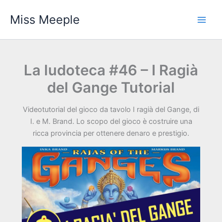
Vai
Miss Meeple
al
contenuto
La ludoteca #46 – I Ragià
del Gange Tutorial
Videotutorial del gioco da tavolo I ragià del Gange, di
I. e M. Brand. Lo scopo del gioco è costruire una
ricca provincia per ottenere denaro e prestigio.