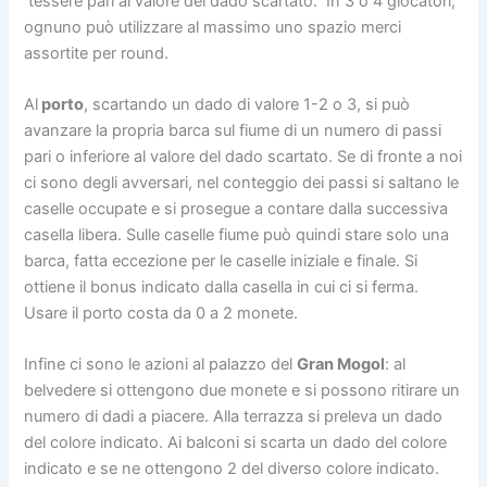
tessere pari al valore del dado scartato. In 3 o 4 giocatori,
ognuno può utilizzare al massimo uno spazio merci
assortite per round.
Al
porto
, scartando un dado di valore 1-2 o 3, si può
avanzare la propria barca sul fiume di un numero di passi
pari o inferiore al valore del dado scartato. Se di fronte a noi
ci sono degli avversari, nel conteggio dei passi si saltano le
caselle occupate e si prosegue a contare dalla successiva
casella libera. Sulle caselle fiume può quindi stare solo una
barca, fatta eccezione per le caselle iniziale e finale. Si
ottiene il bonus indicato dalla casella in cui ci si ferma.
Usare il porto costa da 0 a 2 monete.
Infine ci sono le azioni al palazzo del
Gran Mogol
: al
belvedere si ottengono due monete e si possono ritirare un
numero di dadi a piacere. Alla terrazza si preleva un dado
del colore indicato. Ai balconi si scarta un dado del colore
indicato e se ne ottengono 2 del diverso colore indicato.