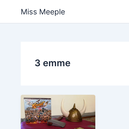
Vai
Miss Meeple
al
contenuto
3 emme