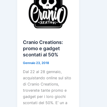
Cranio Creations:
promo e gadget
scontati al 50%
Gennaio 23, 2018
Dal 22 al 28 gennaio,
acquistando online sul sito
di Cranio Creations,
troverete tante promo e
gadget per i loro giochi
scontati del 50%. E’ un a