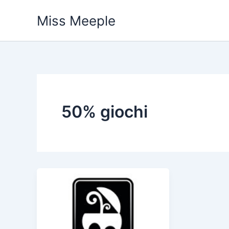
Vai
Miss Meeple
al
contenuto
50% giochi