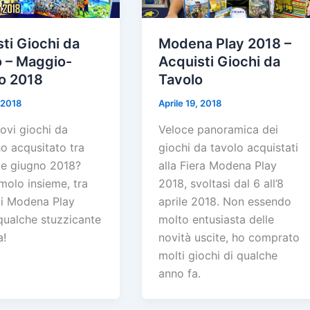
ti Giochi da
Modena Play 2018 –
o – Maggio-
Acquisti Giochi da
o 2018
Tavolo
 2018
Aprile 19, 2018
ovi giochi da
Veloce panoramica dei
o acqusitato tra
giochi da tavolo acquistati
e giugno 2018?
alla Fiera Modena Play
molo insieme, tra
2018, svoltasi dal 6 all’8
di Modena Play
aprile 2018. Non essendo
qualche stuzzicante
molto entusiasta delle
a!
novità uscite, ho comprato
molti giochi di qualche
anno fa.