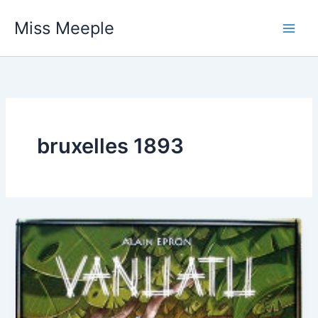
Vai
Miss Meeple
al
contenuto
bruxelles 1893