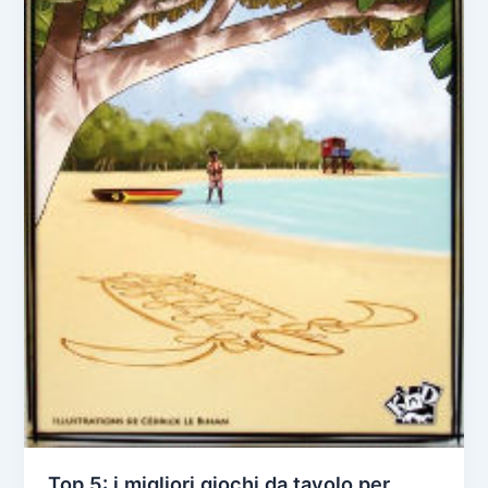
Top 5: i migliori giochi da tavolo per