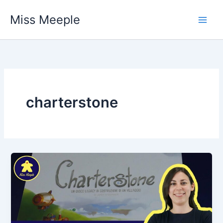
Vai
Miss Meeple
al
contenuto
charterstone