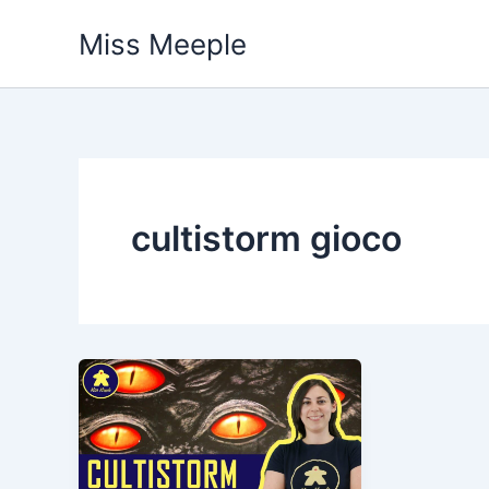
Vai
Miss Meeple
al
contenuto
cultistorm gioco