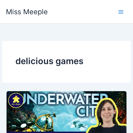
Vai
Miss Meeple
al
contenuto
delicious games