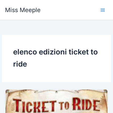
Vai
Miss Meeple
al
contenuto
elenco edizioni ticket to
ride