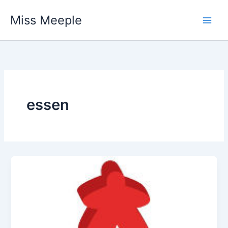
Vai
Miss Meeple
al
contenuto
essen