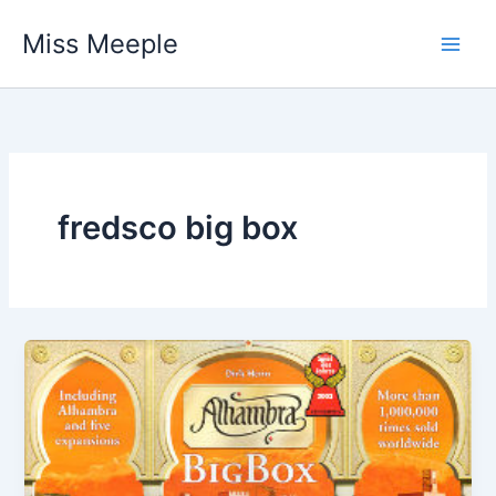
Vai
Miss Meeple
al
contenuto
fredsco big box