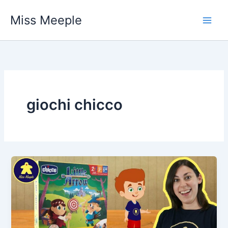
Vai
Miss Meeple
al
contenuto
giochi chicco