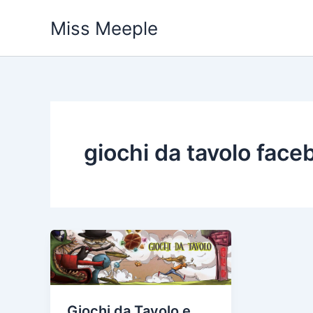
Vai
Miss Meeple
al
contenuto
giochi da tavolo face
Giochi da Tavolo e