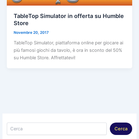
TableTop Simulator in offerta su Humble
Store
Novembre 20, 2017
TableTop Simulator, piattaforma online per giocare ai
più famosi giochi da tavolo, è ora in sconto del 50%
su Humble Store. Affrettatevi!
Cerca
Cerca