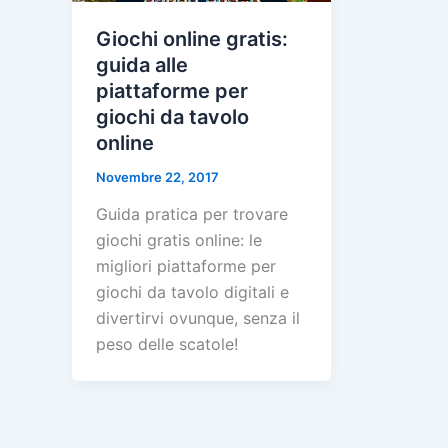
Giochi online gratis:
guida alle
piattaforme per
giochi da tavolo
online
Novembre 22, 2017
Guida pratica per trovare
giochi gratis online: le
migliori piattaforme per
giochi da tavolo digitali e
divertirvi ovunque, senza il
peso delle scatole!