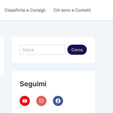
Classifiche e Consigli
Chi sono e Contatti
Cerca
Cerca
Seguimi