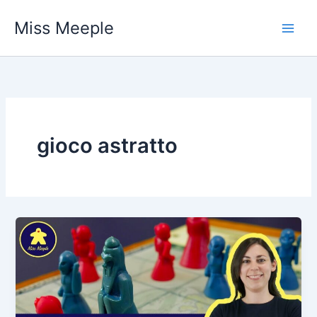
Vai
Miss Meeple
al
contenuto
gioco astratto