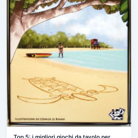
Top 5: i migliori giochi da tavolo per