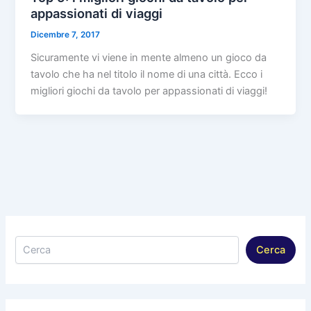
appassionati di viaggi
Dicembre 7, 2017
Sicuramente vi viene in mente almeno un gioco da
tavolo che ha nel titolo il nome di una città. Ecco i
migliori giochi da tavolo per appassionati di viaggi!
Cerca
Cerca