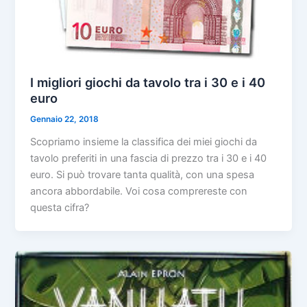
I migliori giochi da tavolo tra i 30 e i 40
euro
Gennaio 22, 2018
Scopriamo insieme la classifica dei miei giochi da
tavolo preferiti in una fascia di prezzo tra i 30 e i 40
euro. Si può trovare tanta qualità, con una spesa
ancora abbordabile. Voi cosa comprereste con
questa cifra?