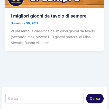
I migliori giochi da tavolo di sempre
Novembre 30, 2017
Vi presento la classifica dei migliori giochi da tavolo
(secondo me), ovvero i 10 giochi preferiti di Miss
Meeple. Buona visione!
Cerca
Cerca