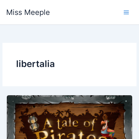
Vai
Miss Meeple
al
contenuto
libertalia