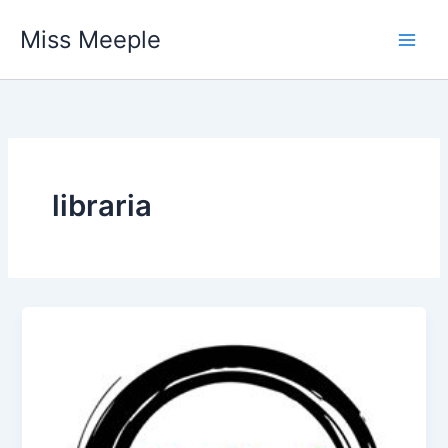
Vai
Miss Meeple
al
contenuto
libraria