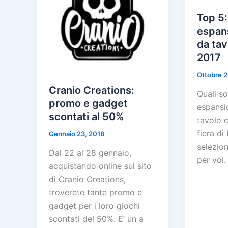
Top 5:
espans
da tav
2017
Ottobre 2
Cranio Creations:
Quali so
promo e gadget
espansio
scontati al 50%
tavolo c
fiera d
Gennaio 23, 2018
selezion
Dal 22 al 28 gennaio,
per voi.
acquistando online sul sito
di Cranio Creations,
troverete tante promo e
gadget per i loro giochi
scontati del 50%. E’ un a