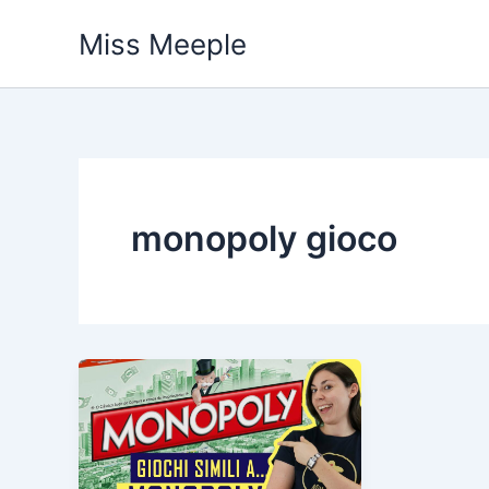
Vai
Miss Meeple
al
contenuto
monopoly gioco