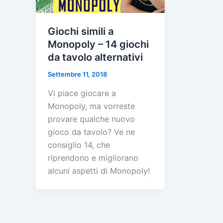
Giochi simili a
Monopoly – 14 giochi
da tavolo alternativi
Settembre 11, 2018
Vi piace giocare a
Monopoly, ma vorreste
provare qualche nuovo
gioco da tavolo? Ve ne
consiglio 14, che
riprendono e migliorano
alcuni aspetti di Monopoly!