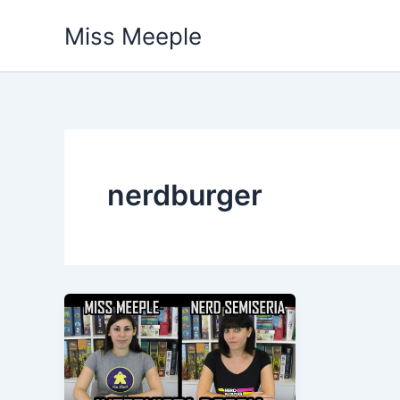
Vai
Miss Meeple
al
contenuto
nerdburger