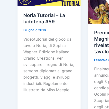
Noria Tutorial – La
ludoteca #59
Giugno 7, 2018
Premi
Magni
Videotutorial del gioco da
rivelat
tavolo Noria, di Sophia
tavolo
Wagner. Edizione italiana
Cranio Creations. Per
Febbraio 
sviluppare il regno di Noria,
Finalme
servono diplomazia, grandi
annuncia
progetti, viaggi e sviluppi
degli 8 
industriali. Regolamento
candidat
illustrato da Miss Meeple.
Goblin 
Scopriam
degli ot