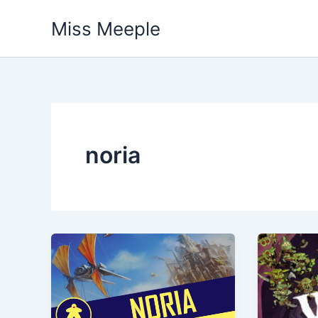
Vai
Miss Meeple
al
contenuto
noria