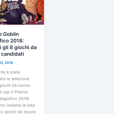
o Goblin
fico 2018:
i gli 8 giochi da
 candidati
22, 2018
nte è stata
ta la selezione
giochi da tavolo
i per il Premio
Magnifico 2018!
o insieme la lista
to giochi da tavolo