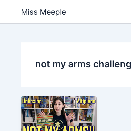
Vai
Miss Meeple
al
contenuto
not my arms challen