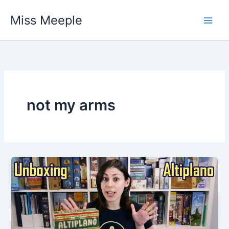
Vai
Miss Meeple
al
contenuto
not my arms