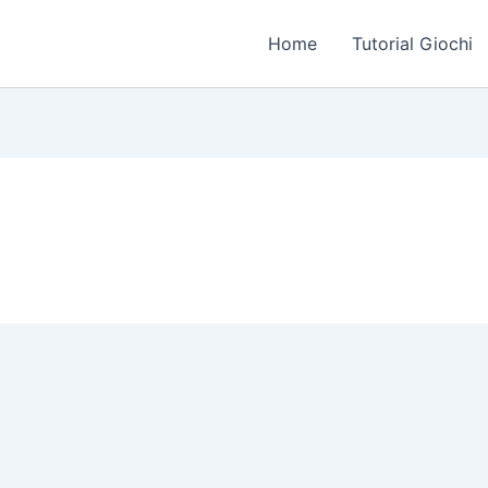
Home
Tutorial Giochi