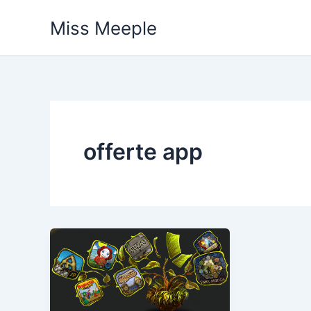
Vai
Miss Meeple
al
contenuto
offerte app