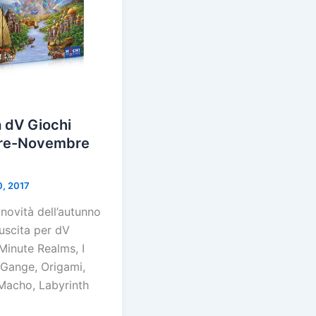
 dV Giochi
re-Novembre
0, 2017
 novità dell’autunno
uscita per dV
Minute Realms, I
 Gange, Origami,
acho, Labyrinth