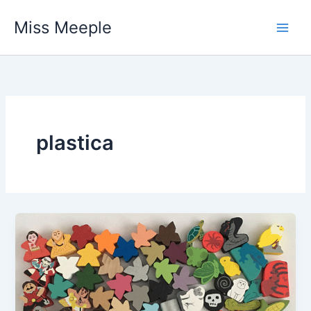
Vai
Miss Meeple
al
contenuto
plastica