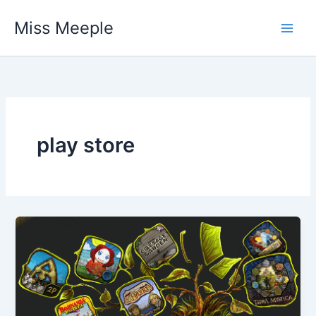
Vai
Miss Meeple
al
contenuto
play store