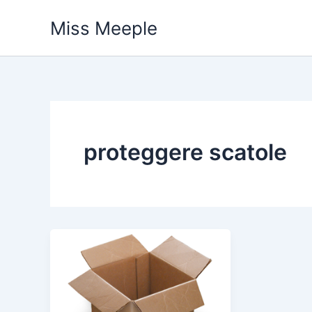
Vai
Miss Meeple
al
contenuto
proteggere scatole