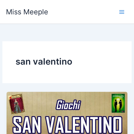
Vai
Miss Meeple
al
contenuto
san valentino