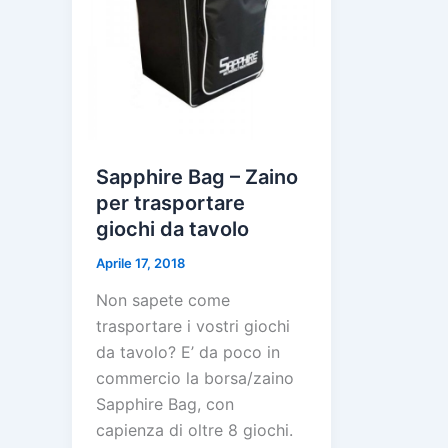
Sapphire Bag – Zaino
per trasportare
giochi da tavolo
Aprile 17, 2018
Non sapete come
trasportare i vostri giochi
da tavolo? E’ da poco in
commercio la borsa/zaino
Sapphire Bag, con
capienza di oltre 8 giochi.