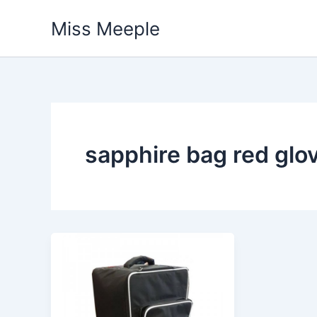
Vai
Miss Meeple
al
contenuto
sapphire bag red glo