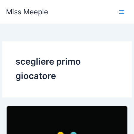
Vai
Miss Meeple
al
contenuto
scegliere primo
giocatore