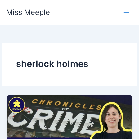
Vai
Miss Meeple
al
contenuto
sherlock holmes