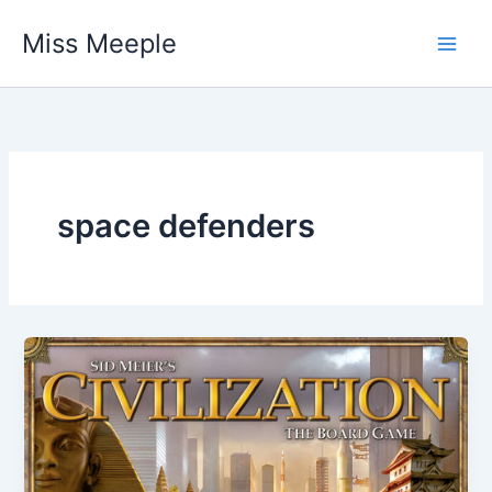
Vai
Miss Meeple
al
contenuto
space defenders