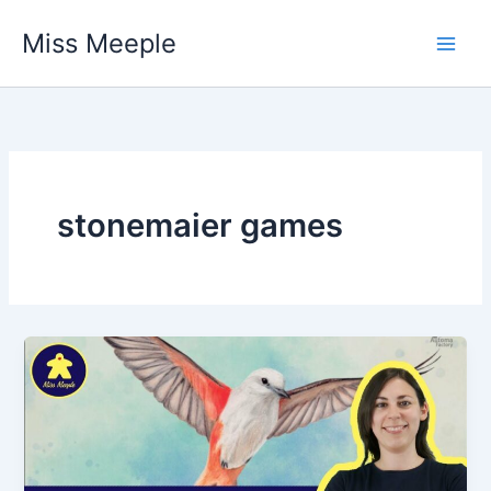
Vai
Miss Meeple
al
contenuto
stonemaier games