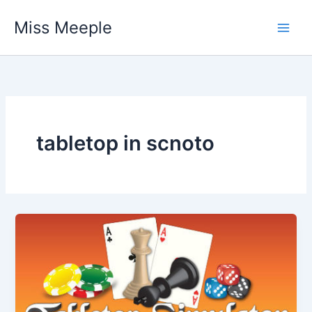
Vai
Miss Meeple
al
contenuto
tabletop in scnoto