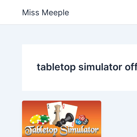
Vai
Miss Meeple
al
contenuto
tabletop simulator of