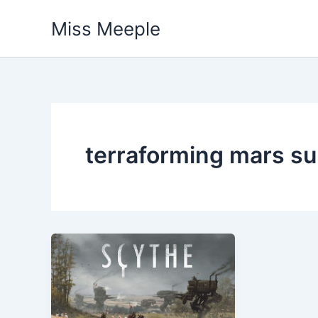
Vai
Miss Meeple
al
contenuto
terraforming mars s