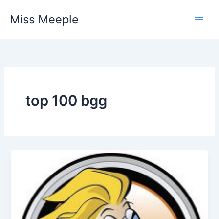
Vai
Miss Meeple
al
contenuto
top 100 bgg