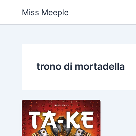
Vai
Miss Meeple
al
contenuto
trono di mortadella