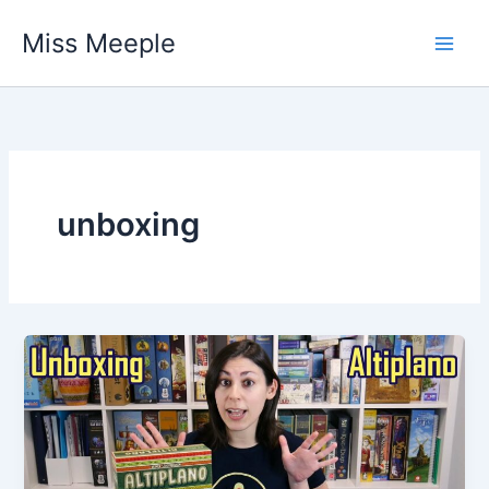
Vai
Miss Meeple
al
contenuto
unboxing