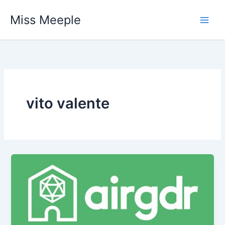
Vai
Miss Meeple
al
contenuto
vito valente