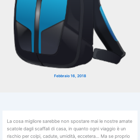
Febbraio 16, 2018
La cosa migliore sarebbe non spostare mai le nostre amate
scatole dagli scaffali di casa, in quanto ogni viaggio è un
rischio per colpi, cadute, umidità, eccetera… Ma se proprio